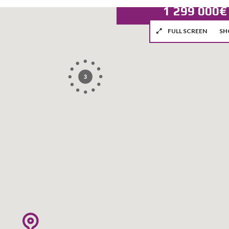
1 299 000€
FULL SCREEN
SH
3