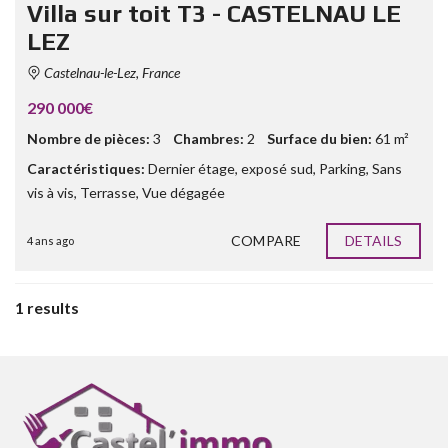
Villa sur toit T3 - CASTELNAU LE
LEZ
Castelnau-le-Lez, France
290 000€
Nombre de pièces:
3
Chambres:
2
Surface du bien:
61 m²
Caractéristiques:
Dernier étage
,
exposé sud
,
Parking
,
Sans
vis à vis
,
Terrasse
,
Vue dégagée
COMPARE
DETAILS
4 ans ago
1 results