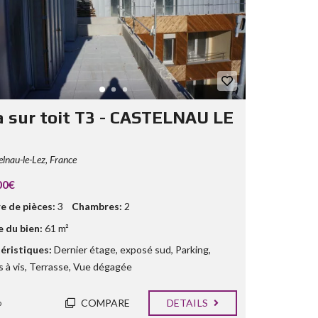
T
R
E
S
la sur toit T3 - CASTELNAU LE
lnau-le-Lez, France
00€
 de pièces:
3
Chambres:
2
e du bien:
61 m²
éristiques:
Dernier étage
,
exposé sud
,
Parking
,
s à vis
,
Terrasse
,
Vue dégagée
COMPARE
DETAILS
o