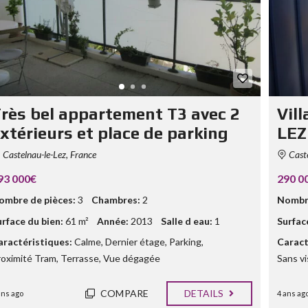
rès bel appartement T3 avec 2
Vil
xtérieurs et place de parking
LEZ
Castelnau-le-Lez, France
Caste
93 000€
290 0
ombre de pièces:
3
Chambres:
2
Nombre
urface du bien:
61 m²
Année:
2013
Salle d eau:
1
Surfac
aractéristiques:
Calme
,
Dernier étage
,
Parking
,
Caract
roximité Tram
,
Terrasse
,
Vue dégagée
Sans vi
COMPARE
DETAILS
ans ago
4 ans ag