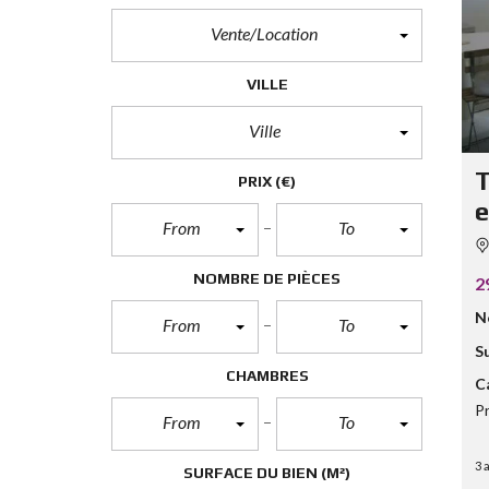
Vente/Location
VILLE
Ville
T
PRIX
(€)
e
From
To
NOMBRE DE PIÈCES
2
N
From
To
S
CHAMBRES
C
P
From
To
3 
SURFACE DU BIEN
(M²)