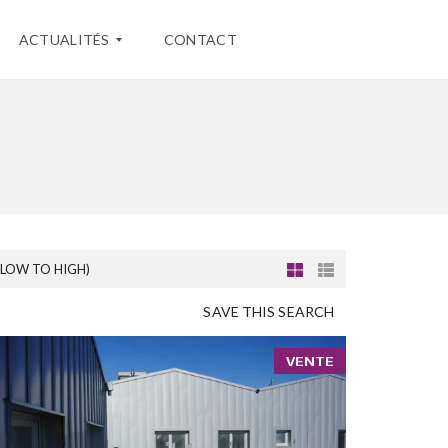
ACTUALITÉS
CONTACT
D
É
F
I
S
C
A
L
(LOW TO HIGH)
I
S
A
SAVE THIS SEARCH
T
I
O
VENTE
N
A
U