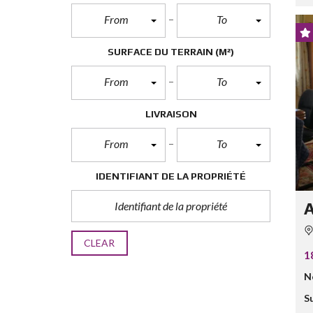
From
To
SURFACE DU TERRAIN
(M²)
From
To
LIVRAISON
From
To
IDENTIFIANT DE LA PROPRIÉTÉ
A
CLEAR
1
N
S