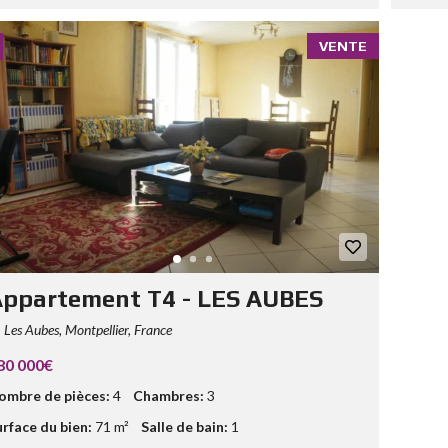
VENTE
ppartement T4 - LES AUBES
Les Aubes, Montpellier, France
80 000€
ombre de pièces:
4
Chambres:
3
urface du bien:
71 m²
Salle de bain:
1