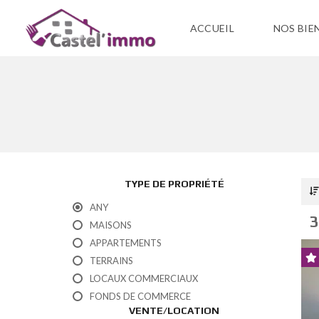
ACCUEIL
NOS BIE
V
E
N
T
E
L
TYPE DE PROPRIÉTÉ
O
C
ANY
A
3
MAISONS
T
I
APPARTEMENTS
O
TERRAINS
N
LOCAUX COMMERCIAUX
FONDS DE COMMERCE
VENTE/LOCATION