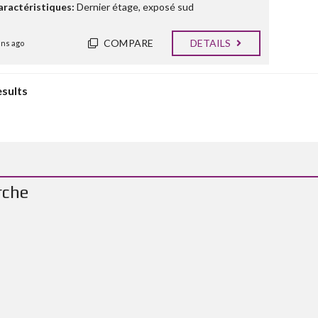
aractéristiques:
Dernier étage
,
exposé sud
COMPARE
DETAILS
ans ago
esults
rche