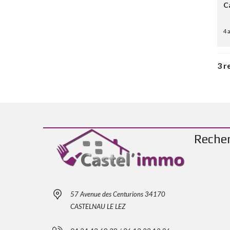
C
4 
3 r
Reche
57 Avenue des Centurions 34170
CASTELNAU LE LEZ